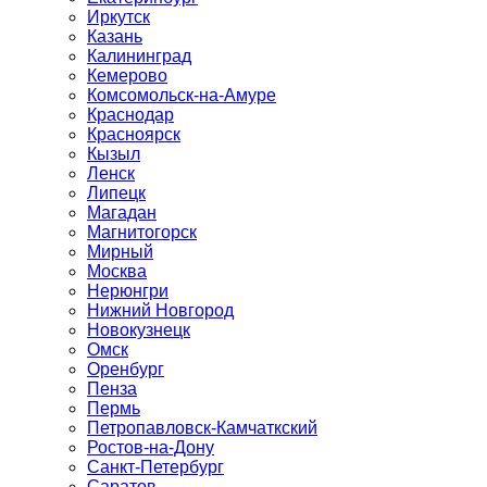
Иркутск
Казань
Калининград
Кемерово
Комсомольск-на-Амуре
Краснодар
Красноярск
Кызыл
Ленск
Липецк
Магадан
Магнитогорск
Мирный
Москва
Нерюнгри
Нижний Новгород
Новокузнецк
Омск
Оренбург
Пенза
Пермь
Петропавловск-Камчаткский
Ростов-на-Дону
Санкт-Петербург
Саратов