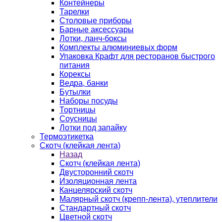
Контейнеры
Тарелки
Столовые приборы
Барные аксессуары
Лотки, ланч-боксы
Комплекты алюминиевых форм
Упаковка Крафт для ресторанов быстрого
питания
Корексы
Ведра, банки
Бутылки
Наборы посуды
Тортницы
Соусницы
Лотки под запайку
Термоэтикетка
Скотч (клейкая лента)
Назад
Скотч (клейкая лента)
Двусторонний скотч
Изоляционная лента
Канцелярский скотч
Малярный скотч (крепп-лента), утеплители
Стандартный скотч
Цветной скотч