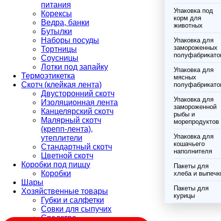
питания
Упаковка под
Корексы
корм для
Ведра, банки
животных
Бутылки
Наборы посуды
Упаковка для
замороженных
Тортницы
полуфабрикато
Соусницы
Лотки под запайку
Упаковка для
Термоэтикетка
мясных
Скотч (клейкая лента)
полуфабрикато
Двусторонний скотч
Упаковка для
Изоляционная лента
замороженной
Канцелярский скотч
рыбы и
Малярный скотч
морепродуктов
(крепп-лента),
Упаковка для
утеплители
кошачьего
Стандартный скотч
наполнителя
Цветной скотч
Коробки под пиццу
Пакеты для
Коробки
хлеба и выпечк
Шары
Пакеты для
Хозяйственные товары
курицы
Губки и салфетки
Совки для сыпучих
Средства