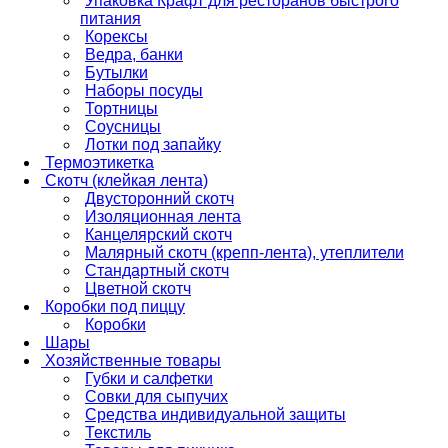
Упаковка Крафт для ресторанов быстрого
питания
Корексы
Ведра, банки
Бутылки
Наборы посуды
Тортницы
Соусницы
Лотки под запайку
Термоэтикетка
Скотч (клейкая лента)
Двусторонний скотч
Изоляционная лента
Канцелярский скотч
Малярный скотч (крепп-лента), утеплители
Стандартный скотч
Цветной скотч
Коробки под пиццу
Коробки
Шары
Хозяйственные товары
Губки и салфетки
Совки для сыпучих
Средства индивидуальной защиты
Текстиль