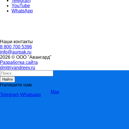
Telegram
YouTube
WhatsApp
Наши контакты
8 800 700 5396
info@aurpak.ru
2026 © ООО "Авангард"
Разработка сайта
dmitriyandreev.ru
Найти
Напишите нам
Max
Telegram
Whatsapp