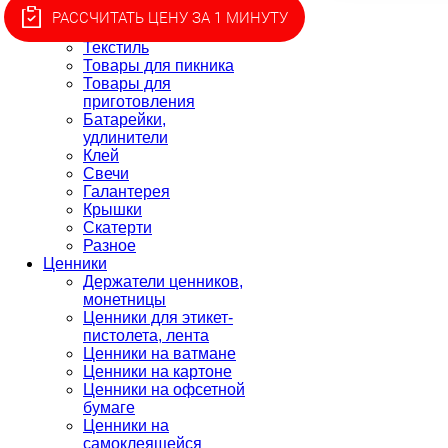
индивидуальной
РАССЧИТАТЬ ЦЕНУ ЗА 1 МИНУТУ
защиты
Текстиль
Товары для пикника
Товары для
приготовления
Батарейки,
удлинители
Клей
Свечи
Галантерея
Крышки
Скатерти
Разное
Ценники
Держатели ценников,
монетницы
Ценники для этикет-
пистолета, лента
Ценники на ватмане
Ценники на картоне
Ценники на офсетной
бумаге
Ценники на
самоклеящейся