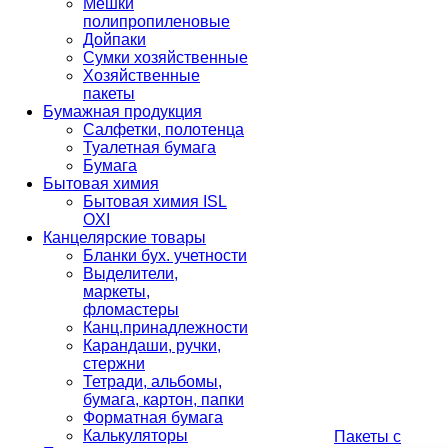
Мешки
полипропиленовые
Дойпаки
Сумки хозяйственные
Хозяйственные
пакеты
Бумажная продукция
Салфетки, полотенца
Туалетная бумага
Бумага
Бытовая химия
Бытовая химия ISL
OXI
Канцелярские товары
Бланки бух. учетности
Выделители,
маркеты,
фломастеры
Канц.принадлежности
Карандаши, ручки,
стержни
Тетради, альбомы,
бумага, картон, папки
Форматная бумага
Калькуляторы
Пакеты с