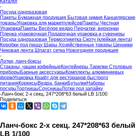
Каталог
-
Посуда одноразовая
Пакеты
Бумажная продукция
Бытовая химия
Канцелярские
товары
Упаковка для маркетплейсов
Пакеты Честная
Упаковка
Пакеты Весёлое ведро
Перчатки, верхонки
Пленка упаковочная
Подарочная упаковка и сувениры
Посуда одноразовая
Термоэтикетка
Скотч (клейкая лента)
Коробки под пиццу
Шары
Хозяйственные товары
Ценники
Чековая лента
Шпагат, сетка
Новогодняя продукция
-
Лотки, ланч-боксы
Стаканы, чашки кофейные
Контейнеры
Тарелки
Столовые
приборы
Барные аксессуары
Комплекты алюминиевых
форм
Упаковка Крафт для ресторанов быстрого
питания
Корексы
Ведра, банки
Бутылки
Наборы
посуды
Тортницы
Соусницы
Лотки под запайку
-
Ланч-бокс 2-х секц. 247*208*63 белый LB 1/100
Поделиться
Ланч-бокс 2-х секц. 247*208*63 белый
LB 1/100