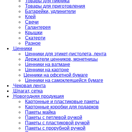
Товары для пикника
Товары для приготовления
Батарейки, удлинители
Клей
Свечи
Галантерея
Крышки
Скатерти
Разное
Ценники
Ценники для этикет-пистолета, лента
Держатели ценников, монетницы
Ценники на ватмане
Ценники на картоне
Ценники на офсетной бумаге
Ценники на самоклеящейся бумаге
Чековая лента
Шпагат, сетка
Новогодняя продукция
Картонные и пластиковые пакеты
Картонные коробки для подарков
Пакеты майка
Пакеты с петлевой ручкой
Пакеты с пластиковой ручкой
Пакеты с прорубной ручкой