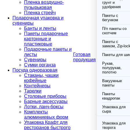
Пленка воздушно-
грунт и
удобрения
пузырьковая
Пленка стрейч
Пакеты с
Подарочная упаковка и
бегунком
сувениры
Банты и ленты
П/п пакеты со
скотчем
Пакеты подарочные
картонные и
Пакеты с
пластиковые
замком, Zip-loc
Подарочные пакеты и
листы
Готовая
Пакеты для ши
Сувениры
продукция
Рукав,
Сумки органза
полурукав,
Посуда одноразовая
полотно
Стаканы, чашки
кофейные
Вакуумные
пакеты
Контейнеры
Тарелки
Пакеты
Столовые приборы
квадропак
Барные аксессуары
Лотки, ланч-боксы
Упаковка для
сыра
Комплекты
алюминиевых форм
Упаковка Крафт для
Упаковка для
ресторанов быстрого
творога