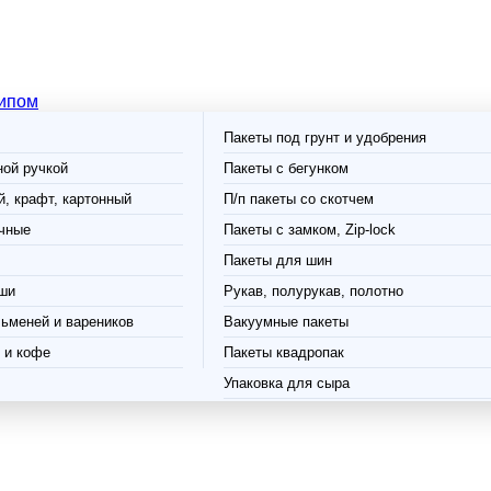
типом
Пакеты под грунт и удобрения
ной ручкой
Пакеты с бегунком
, крафт, картонный
П/п пакеты со скотчем
чные
Пакеты с замком, Zip-lock
Пакеты для шин
ши
Рукав, полурукав, полотно
ьменей и вареников
Вакуумные пакеты
 и кофе
Пакеты квадропак
Упаковка для сыра