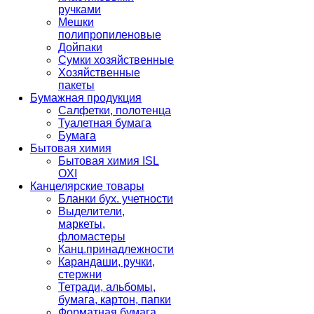
ручками
Мешки
полипропиленовые
Дойпаки
Сумки хозяйственные
Хозяйственные
пакеты
Бумажная продукция
Салфетки, полотенца
Туалетная бумага
Бумага
Бытовая химия
Бытовая химия ISL
OXI
Канцелярские товары
Бланки бух. учетности
Выделители,
маркеты,
фломастеры
Канц.принадлежности
Карандаши, ручки,
стержни
Тетради, альбомы,
бумага, картон, папки
Форматная бумага