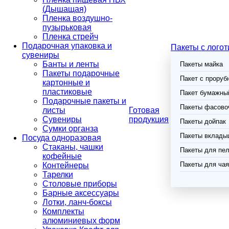
(Дышащая)
Пленка воздушно-
пузырьковая
Пленка стрейч
Подарочная упаковка и
Пакеты с лого
сувениры
Банты и ленты
Пакеты майка
Пакеты подарочные
Пакет с проруб
картонные и
пластиковые
Пакет бумажный
Подарочные пакеты и
Пакеты фасово
листы
Готовая
Сувениры
продукция
Пакеты дойпак
Сумки органза
Пакеты вклады
Посуда одноразовая
Стаканы, чашки
Пакеты для пел
кофейные
Пакеты для чая
Контейнеры
Тарелки
Столовые приборы
Барные аксессуары
Лотки, ланч-боксы
Комплекты
алюминиевых форм