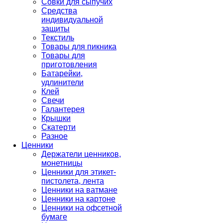
Совки для сыпучих
Средства
индивидуальной
защиты
Текстиль
Товары для пикника
Товары для
приготовления
Батарейки,
удлинители
Клей
Свечи
Галантерея
Крышки
Скатерти
Разное
Ценники
Держатели ценников,
монетницы
Ценники для этикет-
пистолета, лента
Ценники на ватмане
Ценники на картоне
Ценники на офсетной
бумаге