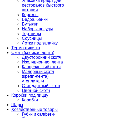
Упаковка Крафт для
ресторанов быстрого
питания
Корексы
Ведра, банки
Бутылки
Наборы посуды
Тортницы
Соусницы
Лотки под запайку
Термоэтикетка
Скотч (клейкая лента)
Двусторонний скотч
Изоляционная лента
Канцелярский скотч
Малярный скотч
(крепп-лента),
утеплители
Стандартный скотч
Цветной скотч
Коробки под пиццу
Коробки
Шары
Хозяйственные товары
Губки и салфетки