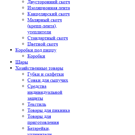
Двусторонний скотч
Изоляционная лента
Канцелярский скотч
Малярный скотч
(крепп-лента),
утеплители
Стандартный скотч
Цветной скотч
Коробки под пиццу
Коробки
Шары
Хозяйственные товары
Губки и салфетки
Совки для сыпучих
Средства
индивидуальной
защиты
Текстиль
Товары для пикника
Товары для
приготовления
Батарейки,
удлинители