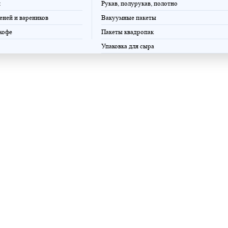
и
Рукав, полурукав, полотно
еней и вареников
Вакуумные пакеты
 кофе
Пакеты квадропак
Упаковка для сыра