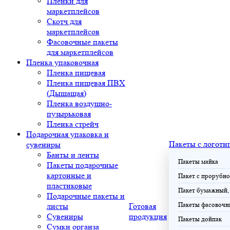
Плёнки для
маркетплейсов
Скотч для
маркетплейсов
Фасовочные пакеты
для маркетплейсов
Пленка упаковочная
Пленка пищевая
Пленка пищевая ПВХ
(Дышащая)
Пленка воздушно-
пузырьковая
Пленка стрейч
Подарочная упаковка и
Пакеты с логоти
сувениры
Банты и ленты
Пакеты майка
Пакеты подарочные
картонные и
Пакет с прорубно
пластиковые
Пакет бумажный, 
Подарочные пакеты и
Пакеты фасовочн
листы
Готовая
Сувениры
продукция
Пакеты дойпак
Сумки органза