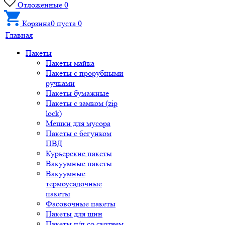
Отложенные
0
Корзина
0
пуста
0
Главная
Пакеты
Пакеты майка
Пакеты с прорубными
ручками
Пакеты бумажные
Пакеты с замком (zip
lock)
Мешки для мусора
Пакеты с бегунком
ПВД
Курьерские пакеты
Вакуумные пакеты
Вакуумные
термоусадочные
пакеты
Фасовочные пакеты
Пакеты для шин
Пакеты п/п со скотчем