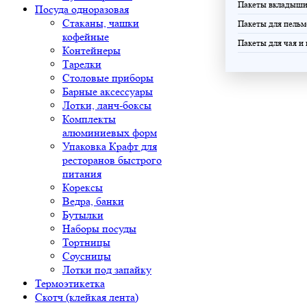
Пакеты вкладыш
Посуда одноразовая
Стаканы, чашки
Пакеты для пельм
кофейные
Пакеты для чая и
Контейнеры
Тарелки
Столовые приборы
Барные аксессуары
Лотки, ланч-боксы
Комплекты
алюминиевых форм
Упаковка Крафт для
ресторанов быстрого
питания
Корексы
Ведра, банки
Бутылки
Наборы посуды
Тортницы
Соусницы
Лотки под запайку
Термоэтикетка
Скотч (клейкая лента)