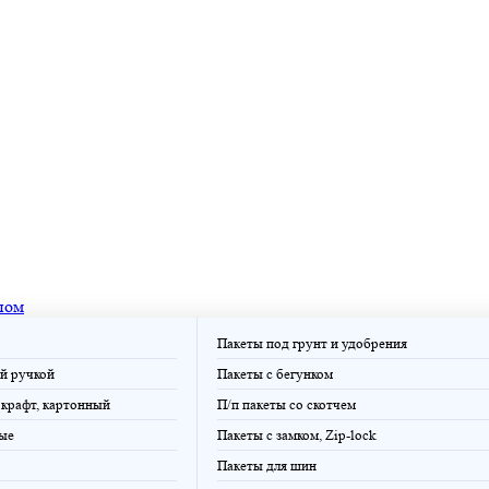
пом
Пакеты под грунт и удобрения
й ручкой
Пакеты с бегунком
крафт, картонный
П/п пакеты со скотчем
ые
Пакеты с замком, Zip-lock
Пакеты для шин