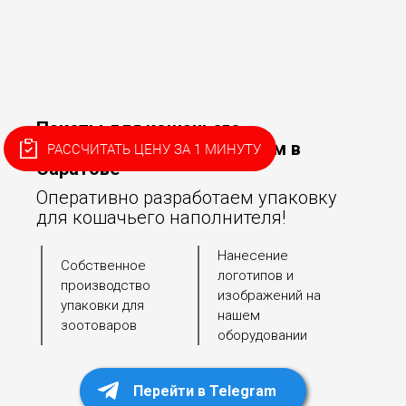
Пакеты для кошачьего
наполнителя на заказ оптом в
РАССЧИТАТЬ ЦЕНУ ЗА 1 МИНУТУ
Саратове
Оперативно разработаем упаковку
для кошачьего наполнителя!
Нанесение
Собственное
логотипов и
производство
изображений на
упаковки для
нашем
зоотоваров
оборудовании
Перейти в Telegram