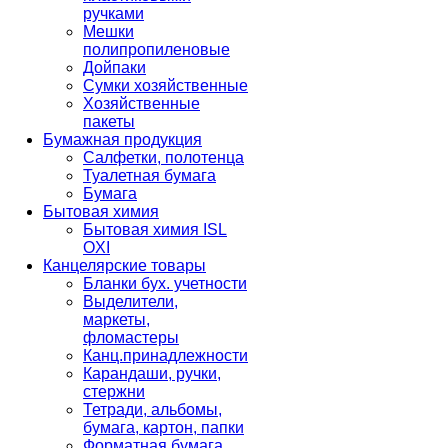
ручками
Мешки
полипропиленовые
Дойпаки
Сумки хозяйственные
Хозяйственные
пакеты
Бумажная продукция
Салфетки, полотенца
Туалетная бумага
Бумага
Бытовая химия
Бытовая химия ISL
OXI
Канцелярские товары
Бланки бух. учетности
Выделители,
маркеты,
фломастеры
Канц.принадлежности
Карандаши, ручки,
стержни
Тетради, альбомы,
бумага, картон, папки
Форматная бумага