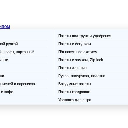
типом
Пакеты под грунт и удобрения
ной ручкой
Пакеты с бегунком
, крафт, картонный
П/п пакеты со скотчем
чные
Пакеты с замком, Zip-lock
Пакеты для шин
ши
Рукав, полурукав, полотно
ьменей и вареников
Вакуумные пакеты
 и кофе
Пакеты квадропак
Упаковка для сыра