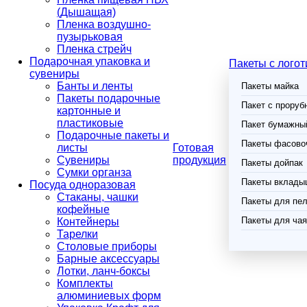
(Дышащая)
Пленка воздушно-
пузырьковая
Пленка стрейч
Подарочная упаковка и
Пакеты с лого
сувениры
Банты и ленты
Пакеты майка
Пакеты подарочные
Пакет с проруб
картонные и
пластиковые
Пакет бумажный
Подарочные пакеты и
Пакеты фасово
листы
Готовая
Сувениры
продукция
Пакеты дойпак
Сумки органза
Пакеты вклады
Посуда одноразовая
Стаканы, чашки
Пакеты для пел
кофейные
Пакеты для чая
Контейнеры
Тарелки
Столовые приборы
Барные аксессуары
Лотки, ланч-боксы
Комплекты
алюминиевых форм