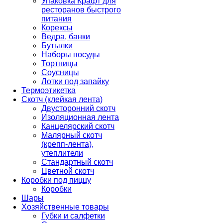
Упаковка Крафт для
ресторанов быстрого
питания
Корексы
Ведра, банки
Бутылки
Наборы посуды
Тортницы
Соусницы
Лотки под запайку
Термоэтикетка
Скотч (клейкая лента)
Двусторонний скотч
Изоляционная лента
Канцелярский скотч
Малярный скотч
(крепп-лента),
утеплители
Стандартный скотч
Цветной скотч
Коробки под пиццу
Коробки
Шары
Хозяйственные товары
Губки и салфетки