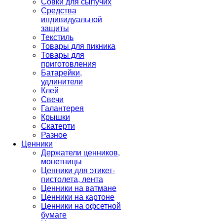
Совки для сыпучих
Средства
индивидуальной
защиты
Текстиль
Товары для пикника
Товары для
приготовления
Батарейки,
удлинители
Клей
Свечи
Галантерея
Крышки
Скатерти
Разное
Ценники
Держатели ценников,
монетницы
Ценники для этикет-
пистолета, лента
Ценники на ватмане
Ценники на картоне
Ценники на офсетной
бумаге