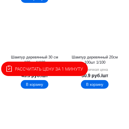
Шампур деревянный 30 см
Шампур деревянный 20см
100шт 1/100
100шт 1/100
РАССЧИТАТЬ ЦЕНУ ЗА 1 МИНУТУ
Розничная цена
Розничная цена
45.5
руб.
/шт
30.9
руб.
/шт
В корзину
В корзину