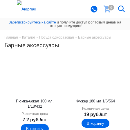
0
Зарегистрируйтесь на сайте
и получите доступ к оптовым ценам на
готовую продукцию!
Главная
-
Каталог
-
Посуда одноразовая
-
Барные аксессуары
Барные аксессуары
Рюмка-бокал 100 мл.
Фужер 180 мл 1/6/564
1/18/432
Розничная цена
Розничная цена
19
руб.
/шт
7.2
руб.
/шт
В корзину
В корзину