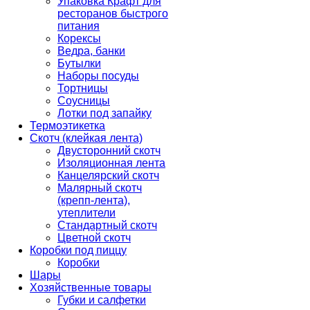
Упаковка Крафт для
ресторанов быстрого
питания
Корексы
Ведра, банки
Бутылки
Наборы посуды
Тортницы
Соусницы
Лотки под запайку
Термоэтикетка
Скотч (клейкая лента)
Двусторонний скотч
Изоляционная лента
Канцелярский скотч
Малярный скотч
(крепп-лента),
утеплители
Стандартный скотч
Цветной скотч
Коробки под пиццу
Коробки
Шары
Хозяйственные товары
Губки и салфетки