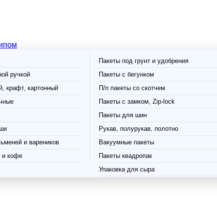
типом
Пакеты под грунт и удобрения
ной ручкой
Пакеты с бегунком
, крафт, картонный
П/п пакеты со скотчем
чные
Пакеты с замком, Zip-lock
Пакеты для шин
ши
Рукав, полурукав, полотно
ьменей и вареников
Вакуумные пакеты
 и кофе
Пакеты квадропак
Упаковка для сыра