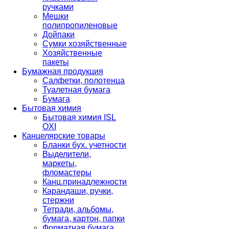
ручками
Мешки
полипропиленовые
Дойпаки
Сумки хозяйственные
Хозяйственные
пакеты
Бумажная продукция
Салфетки, полотенца
Туалетная бумага
Бумага
Бытовая химия
Бытовая химия ISL
OXI
Канцелярские товары
Бланки бух. учетности
Выделители,
маркеты,
фломастеры
Канц.принадлежности
Карандаши, ручки,
стержни
Тетради, альбомы,
бумага, картон, папки
Форматная бумага