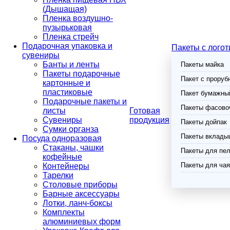
(Дышащая)
Пленка воздушно-
пузырьковая
Пленка стрейч
Подарочная упаковка и
Пакеты с лого
сувениры
Банты и ленты
Пакеты майка
Пакеты подарочные
Пакет с проруб
картонные и
пластиковые
Пакет бумажный
Подарочные пакеты и
Пакеты фасово
листы
Готовая
Сувениры
продукция
Пакеты дойпак
Сумки органза
Пакеты вклады
Посуда одноразовая
Стаканы, чашки
Пакеты для пел
кофейные
Пакеты для чая
Контейнеры
Тарелки
Столовые приборы
Барные аксессуары
Лотки, ланч-боксы
Комплекты
алюминиевых форм