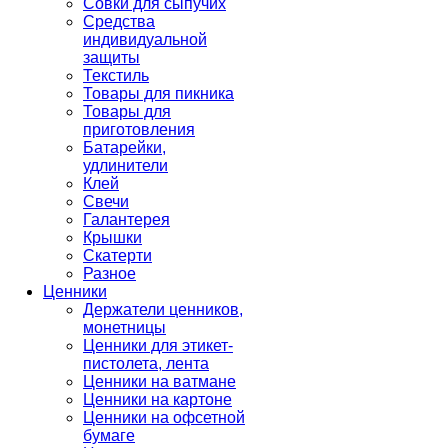
Совки для сыпучих
Средства
индивидуальной
защиты
Текстиль
Товары для пикника
Товары для
приготовления
Батарейки,
удлинители
Клей
Свечи
Галантерея
Крышки
Скатерти
Разное
Ценники
Держатели ценников,
монетницы
Ценники для этикет-
пистолета, лента
Ценники на ватмане
Ценники на картоне
Ценники на офсетной
бумаге